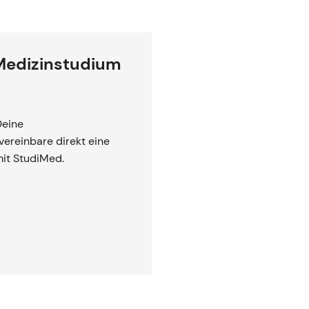
 Medizinstudium
Deine
ereinbare direkt eine
mit StudiMed.