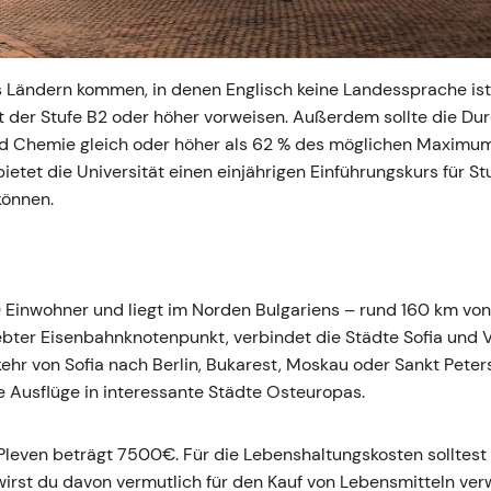
us Ländern kommen, in denen Englisch keine Landessprache is
at der Stufe B2 oder höher vorweisen. Außerdem sollte die Du
nd Chemie gleich oder höher als 62 % des möglichen Maximums
tet die Universität einen einjährigen Einführungskurs für St
können.
 Einwohner und liegt im Norden Bulgariens – rund 160 km von
eliebter Eisenbahnknotenpunkt, verbindet die Städte Sofia und 
ehr von Sofia nach Berlin, Bukarest, Moskau oder Sankt Peter
 Ausflüge in interessante Städte Osteuropas.
Pleven beträgt 7500€. Für die Lebenshaltungskosten solltes
wirst du davon vermutlich für den Kauf von Lebensmitteln ve