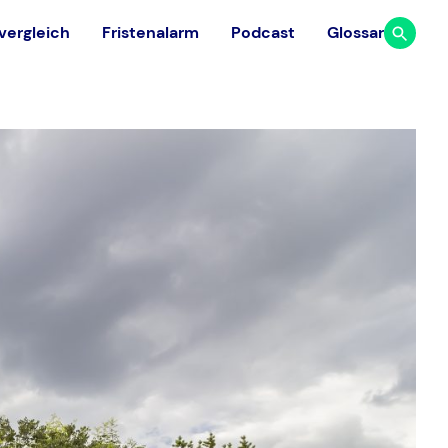
vergleich
Fristenalarm
Podcast
Glossar
Studium
Ausland
Finde aus 117 medizinischen
Dauer & Ablauf
Universitäten in 23 europäischen
Facharztrichtungen
Ländern die passende Universität.
Studium finanzieren
Universitäten vergleichen
Gehalt Arzt