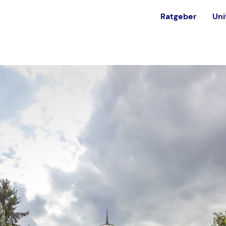
Ratgeber
Uni
est
Alternativen
Ohne NC studieren
in
Private Universität
Bundeswehr
Ausland