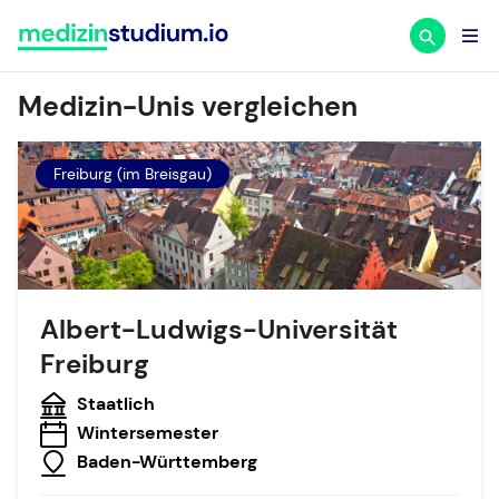
Zum
Inhalt
springen
Medizin-Unis vergleichen
Freiburg (im Breisgau)
Albert-Ludwigs-Universität
Freiburg
Staatlich
Wintersemester
Baden-Württemberg