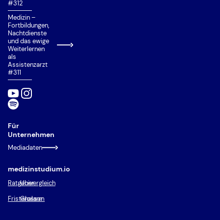
#312
Medizin –
Fortbildungen,
Nachtdienste
und das ewige
Weiterlernen
als
Assistenzarzt
#311
Für
Unternehmen
Mediadaten
medizinstudium.io
Ratgeber
Univergleich
Fristenalarm
Glossar