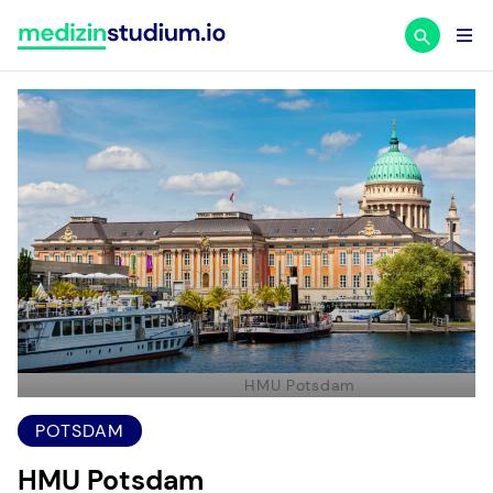
Zum
Inhalt
springen
HMU Potsdam
POTSDAM
HMU Potsdam