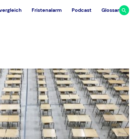
vergleich
Fristenalarm
Podcast
Glossar
Studium
Ausland
Finde aus 117 medizinischen
Dauer & Ablauf
Universitäten in 23 europäischen
Facharztrichtungen
Ländern die passende Universität.
Studium finanzieren
Universitäten vergleichen
Gehalt Arzt