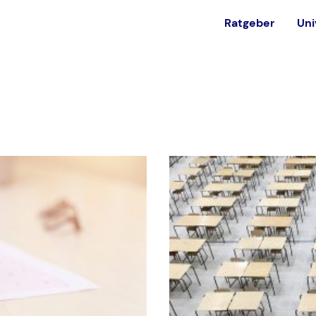
Ratgeber
Uni
est
Alternativen
Ohne NC studieren
in
Private Universität
Bundeswehr
Ausland