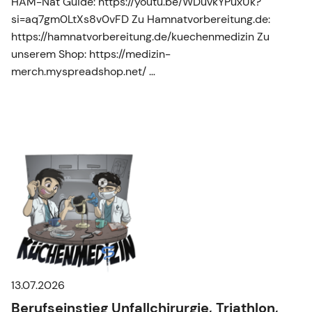
HAM-Nat Guide: https://youtu.be/WDuvkYPuxUk?
si=aq7gm0LtXs8v0vFD Zu Hamnatvorbereitung.de:
https://hamnatvorbereitung.de/kuechenmedizin Zu
unserem Shop: https://medizin-
merch.myspreadshop.net/ …
13.07.2026
Berufseinstieg Unfallchirurgie, Triathlon,