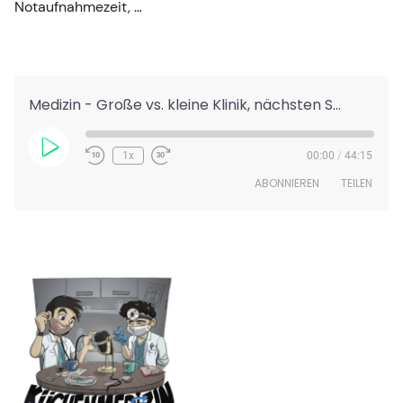
Notaufnahmezeit, …
Medizin - Große vs. kleine Klinik, nächsten Schritte unserer Weiterbildung #313
Play
1x
00:00
/
44:15
Episode
ABONNIEREN
TEILEN
TEILEN
RSS FEED
LINK
EMBED