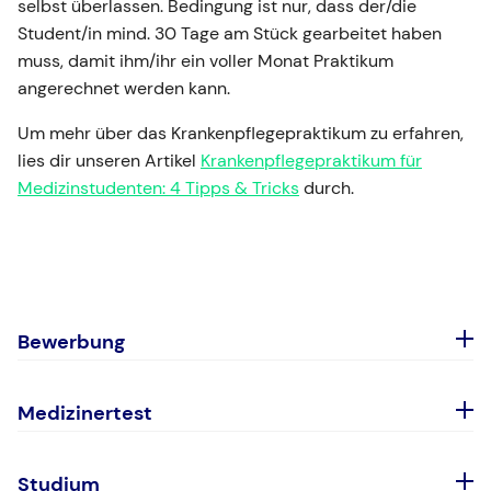
selbst überlassen. Bedingung ist nur, dass der/die
Student/in mind. 30 Tage am Stück gearbeitet haben
muss, damit ihm/ihr ein voller Monat Praktikum
angerechnet werden kann.
Um mehr über das Krankenpflegepraktikum zu erfahren,
lies dir unseren Artikel
Krankenpflegepraktikum für
Medizinstudenten: 4 Tipps & Tricks
durch.
Bewerbung
Abiturbestenquote
Medizinertest
Ablehnungsbescheid
Eignungstest für das Medizinstudium (EMS)
Anerkannte Berufsausbildung
Studium