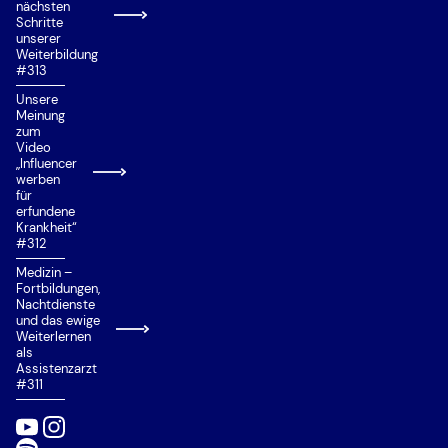
nächsten
Priorisierung
Schritte
unserer
Private Universität/Hochschule
Weiterbildung
#313
Quereinstieg
Unsere
Situational Judgement Test (SJT)
Meinung
zum
Studienplatzklage
Video
„Influencer
Studierfähigkeitstest Münster
werben
für
Talentquote
erfundene
Krankheit“
Test für Ausländische Studierende (TestAS)
#312
Medizin –
Test für Medizinische Studiengänge (TMS)
Fortbildungen,
Nachtdienste
Wartezeitquote
und das ewige
Weiterlernen
Zusätzliche Eignungsquote (ZEQ)
als
Assistenzarzt
Zweitstudium
#311