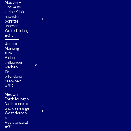
Medizin –
Große vs.
Ortspräferenz
kleine Klinik,
nächsten
Priorisierung
Schritte
unserer
Private Universität/Hochschule
Weiterbildung
#313
Quereinstieg
Unsere
Situational Judgement Test (SJT)
Meinung
zum
Studienplatzklage
Video
„Influencer
Studierfähigkeitstest Münster
werben
für
Talentquote
erfundene
Krankheit“
Test für Ausländische Studierende (TestAS)
#312
Medizin –
Test für Medizinische Studiengänge (TMS)
Fortbildungen,
Nachtdienste
Wartezeitquote
und das ewige
Weiterlernen
Zusätzliche Eignungsquote (ZEQ)
als
Assistenzarzt
Zweitstudium
#311