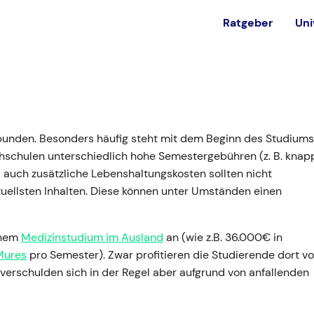
Ratgeber
Uni
est
Alternativen
Ohne NC studieren
in
rbunden. Besonders häufig steht mit dem Beginn des Studiums
Private Universität
schulen unterschiedlich hohe Semestergebühren (z. B. knap
Bundeswehr
d auch zusätzliche Lebenshaltungskosten sollten nicht
uellsten Inhalten. Diese können unter Umständen einen
Ausland
inem
Medizinstudium im Ausland
an (wie z.B. 36.000€ in
Mures
pro Semester). Zwar profitieren die Studierende dort v
 verschulden sich in der Regel aber aufgrund von anfallenden