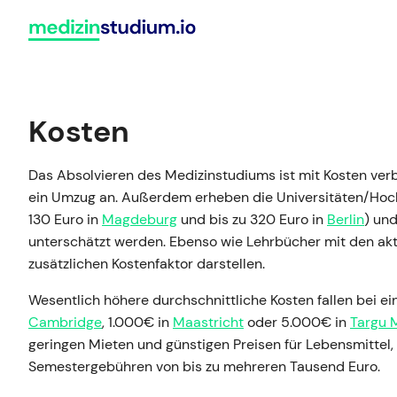
Zum
Inhalt
springen
Bewerbung
Medizinert
Deutschland
Kosten
Vergleiche alle 51 deutschen
Hochschulstart
HAM-Nat
Universitäten, an denen du Mediz
Das Absolvieren des Medizinstudiums ist mit Kosten ve
NC-Übersicht
MedAT
studieren kannst.
ein Umzug an. Außerdem erheben die Universitäten/Hoch
Zulassungsregelungen
TMS
130 Euro in
Magdeburg
und bis zu 320 Euro in
Berlin
) un
Universitäten vergleichen
unterschätzt werden. Ebenso wie Lehrbücher mit den akt
Winter vs. Sommer
EMS
zusätzlichen Kostenfaktor darstellen.
Alle Ratgeber im Überblick
Wesentlich höhere durchschnittliche Kosten fallen bei e
Cambridge
, 1.000€ in
Maastricht
oder 5.000€ in
Targu 
geringen Mieten und günstigen Preisen für Lebensmittel,
Semestergebühren von bis zu mehreren Tausend Euro.