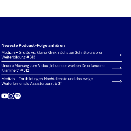
Auswahlgrenzen
Hammerexamen
MedAT
Auswahlverfahren der
Klinik
Hochschulen (AdH)
Situational Judgement Test (SJT)
Kosten
Bundeswehr
Studierfähigkeitstest Münster
Krankenpflegepraktikum
Eignungstest für das
Test für Ausländische
Medizinstudium (EMS)
Studierende (TestAS)
Neueste Podcast-Folge anhören
Masterplan 2020
Medizin – Große vs. kleine Klinik, nächsten Schritte unserer
Freiwilliges Soziales Jahr (FSJ)
Test für Medizinische
Modellstudiengang
Weiterbildung #313
Studiengänge (TMS)
Grenzrang
Unsere Meinung zum Video „Influencer werben für erfundene
Physikum
Krankheit“ #312
Hamburger Auswahlverfahren für
Praktisches Jahr (PJ)
Medizin – Fortbildungen, Nachtdienste und das ewige
medizinische Studiengänge –
Weiterlernen als Assistenzarzt #311
Regelstudiengang
Naturwissenschaftsteil (HAM-
Stipendium
NAT)
Studienplatztausch
Härtefallantrag
Studieren mit Kind
Hochschulstart
Unterrichtsfächer
Hochschulzugangsberechtigung