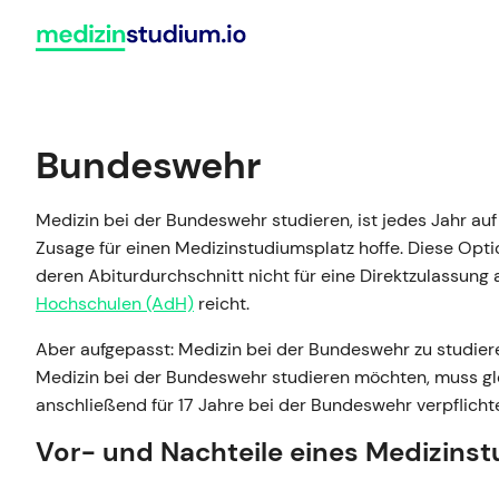
Zum
Inhalt
springen
Bewerbung
Medizinert
Deutschland
Bundeswehr
Vergleiche alle 51 deutschen
Hochschulstart
HAM-Nat
Universitäten, an denen du Mediz
Medizin bei der Bundeswehr studieren, ist jedes Jahr auf
NC-Übersicht
MedAT
studieren kannst.
Zusage für einen Medizinstudiumsplatz hoffe. Diese Opti
Zulassungsregelungen
TMS
deren Abiturdurchschnitt nicht für eine Direktzulassung
Universitäten vergleichen
Hochschulen (AdH)
reicht.
Winter vs. Sommer
EMS
Aber aufgepasst: Medizin bei der Bundeswehr zu studiere
Alle Ratgeber im Überblick
Medizin bei der Bundeswehr studieren möchten, muss glei
anschließend für 17 Jahre bei der Bundeswehr verpflicht
Vor- und Nachteile eines Medizins