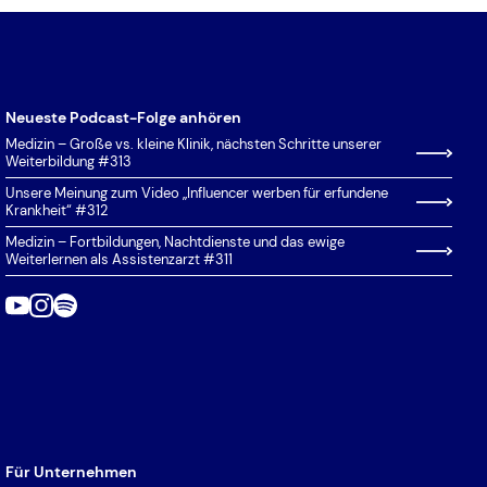
(HZB)
Vorklinik
Koordinierungsphase
Koordinierungsregeln
Landarztquote
Neueste Podcast-Folge anhören
Medizin – Große vs. kleine Klinik, nächsten Schritte unserer
Latinum
Weiterbildung #313
Losverfahren
Unsere Meinung zum Video „Influencer werben für erfundene
Krankheit“ #312
(Nachrückverfahren,
Clearingsverfahren)
Medizin – Fortbildungen, Nachtdienste und das ewige
Weiterlernen als Assistenzarzt #311
MCAT (Medical College Admission
Test)
MedAT
Nachteilsausgleich
Numerus Clausus (NC)
Ortspräferenz
Für Unternehmen
Priorisierung