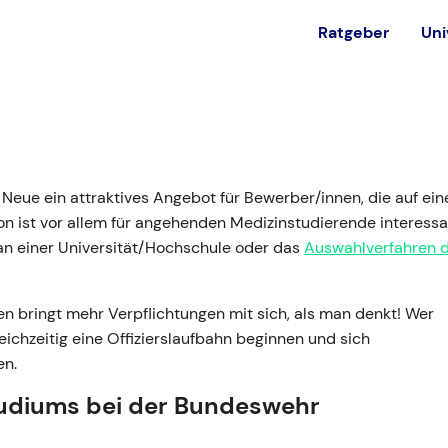
Ratgeber
Uni
est
Alternativen
Ohne NC studieren
in
 Neue ein attraktives Angebot für Bewerber/innen, die auf ein
Private Universität
on ist vor allem für angehenden Medizinstudierende interessa
Bundeswehr
 an einer Universität/Hochschule oder das
Auswahlverfahren 
Ausland
n bringt mehr Verpflichtungen mit sich, als man denkt! Wer
chzeitig eine Offizierslaufbahn beginnen und sich
en.
tudiums bei der Bundeswehr