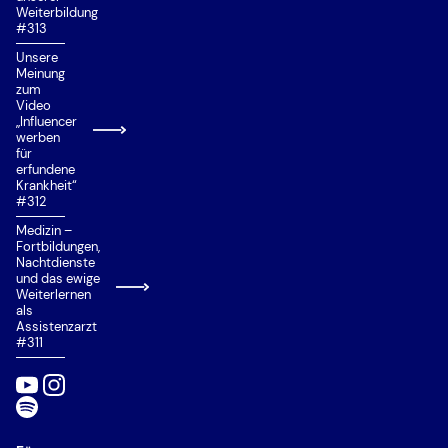
Private Universität/Hochschule
Weiterbildung
#313
Quereinstieg
Unsere
Situational Judgement Test (SJT)
Meinung
zum
Studienplatzklage
Video
„Influencer
Studierfähigkeitstest Münster
werben
für
Talentquote
erfundene
Krankheit“
Test für Ausländische Studierende (TestAS)
#312
Medizin –
Test für Medizinische Studiengänge (TMS)
Fortbildungen,
Nachtdienste
Wartezeitquote
und das ewige
Weiterlernen
Zusätzliche Eignungsquote (ZEQ)
als
Assistenzarzt
Zweitstudium
#311