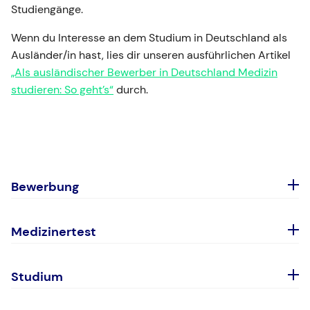
Studiengänge.
Wenn du Interesse an dem Studium in Deutschland als
Ausländer/in hast, lies dir unseren ausführlichen Artikel
„Als ausländischer Bewerber in Deutschland Medizin
studieren: So geht’s“
durch.
Bewerbung
Abiturbestenquote
Medizinertest
Ablehnungsbescheid
Eignungstest für das Medizinstudium (EMS)
Anerkannte Berufsausbildung
Studium
Hamburger Auswahlverfahren für medizinische
Anerkannte Berufstätigkeit
Studiengänge – Naturwissenschaftsteil (HAM-
Assistenzarzt
Anerkannter Dienst