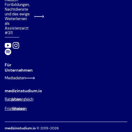
Test für Medizinische Studiengänge (TMS)
Fortbildungen,
Nachtdienste
Wartezeitquote
und das ewige
Weiterlernen
Zusätzliche Eignungsquote (ZEQ)
als
Assistenzarzt
Zweitstudium
#311
Für
Unternehmen
Mediadaten
medizinstudium.io
Ratgeber
Univergleich
Fristenalarm
Glossar
medizinstudium.io
© 2019-2026