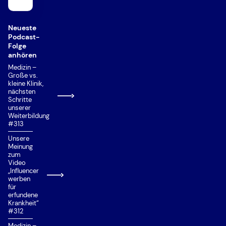
MCAT (Medical College Admission Test)
MedAT
Neueste
Podcast-
Nachteilsausgleich
Folge
anhören
Numerus Clausus (NC)
Medizin –
Große vs.
Ortspräferenz
kleine Klinik,
nächsten
Priorisierung
Schritte
unserer
Private Universität/Hochschule
Weiterbildung
#313
Quereinstieg
Unsere
Situational Judgement Test (SJT)
Meinung
zum
Studienplatzklage
Video
„Influencer
Studierfähigkeitstest Münster
werben
für
Talentquote
erfundene
Krankheit“
Test für Ausländische Studierende (TestAS)
#312
Medizin –