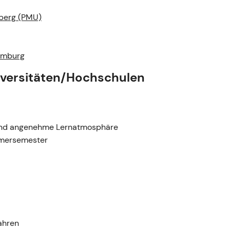
nberg (PMU)
amburg
niversitäten/Hochschulen
 und angenehme Lernatmosphäre
mmersemester
ahren