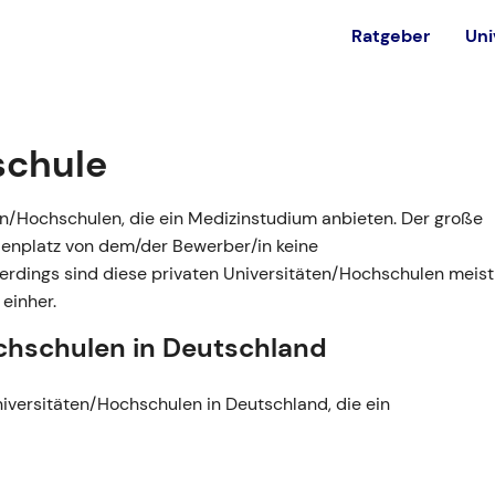
Ratgeber
Uni
est
Alternativen
schule
Ohne NC studieren
in
ten/Hochschulen, die ein Medizinstudium anbieten. Der große
Private Universität
dienplatz von dem/der Bewerber/in keine
Bundeswehr
Allerdings sind diese privaten Universitäten/Hochschulen meist
einher.
Ausland
ochschulen in Deutschland
Universitäten/Hochschulen in Deutschland, die ein