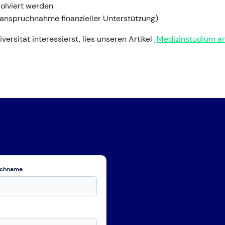
olviert werden
nanspruchnahme finanzieller Unterstützung)
ersität interessierst, lies unseren Artikel
„Medizinstudium a
chname