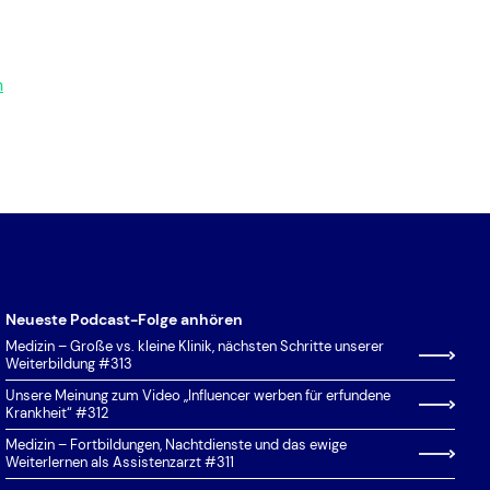
(HZB)
Vorklinik
Koordinierungsphase
Koordinierungsregeln
n
Landarztquote
Latinum
Losverfahren
(Nachrückverfahren,
Clearingsverfahren)
MCAT (Medical College Admission
Test)
Neueste Podcast-Folge anhören
MedAT
Medizin – Große vs. kleine Klinik, nächsten Schritte unserer
Weiterbildung #313
Nachteilsausgleich
Unsere Meinung zum Video „Influencer werben für erfundene
Numerus Clausus (NC)
Krankheit“ #312
Medizin – Fortbildungen, Nachtdienste und das ewige
Ortspräferenz
Weiterlernen als Assistenzarzt #311
Priorisierung