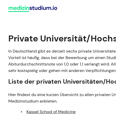
Zum
Inhalt
springen
Bewerbung
Medizinert
Deutschland
Private Universität/Hoch
Vergleiche alle 51 deutschen
Hochschulstart
HAM-Nat
Universitäten, an denen du Mediz
In Deutschland gibt es derzeit sechs private Universitä
NC-Übersicht
MedAT
studieren kannst.
Vorteil ist häufig, dass bei der Bewerbung um einen Stu
Zulassungsregelungen
TMS
Abiturdurchschnittsnote von 1,0 oder 1,1 verlangt wird. 
Universitäten vergleichen
sehr kostspielig oder gehen mit anderen Verpflichtungen 
Winter vs. Sommer
EMS
Liste der privaten Universitäten/H
Alle Ratgeber im Überblick
Hier findest du eine kurzen Übersicht zu allen privaten 
Medizinstudium anbieten.
Kassel School of Medicine