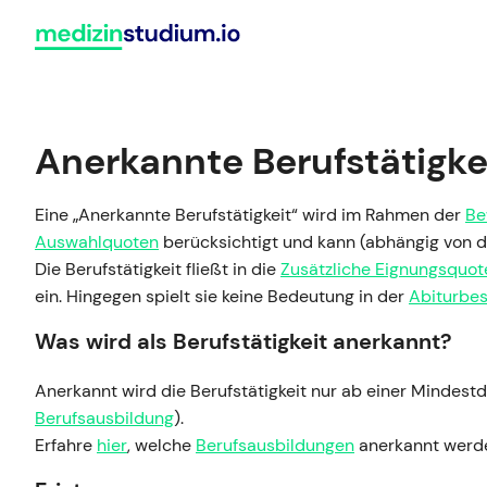
Zum
Inhalt
springen
Bewerbung
Medizinert
Deutschland
Anerkannte Berufstätigke
Vergleiche alle 51 deutschen
Hochschulstart
HAM-Nat
Universitäten, an denen du Mediz
Eine „Anerkannte Berufstätigkeit“ wird im Rahmen der
Be
NC-Übersicht
MedAT
studieren kannst.
Auswahlquoten
berücksichtigt und kann (abhängig von de
Zulassungsregelungen
TMS
Die Berufstätigkeit fließt in die
Zusätzliche Eignungsquot
Universitäten vergleichen
ein. Hingegen spielt sie keine Bedeutung in der
Abiturbe
Winter vs. Sommer
EMS
Was wird als Berufstätigkeit anerkannt?
Alle Ratgeber im Überblick
Anerkannt wird die Berufstätigkeit nur ab einer Mindes
Berufsausbildung
).
Erfahre
hier
, welche
Berufsausbildungen
anerkannt werd