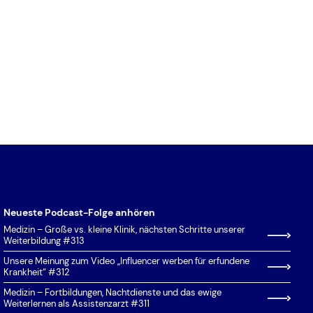
Auswahlgrenzen
Hammerexamen
MedAT
Auswahlverfahren der
Klinik
Hochschulen (AdH)
Situational Judgement Test (SJT)
Kosten
Bundeswehr
Studierfähigkeitstest Münster
Krankenpflegepraktikum
Eignungstest für das
Test für Ausländische
Medizinstudium (EMS)
Studierende (TestAS)
Masterplan 2020
Freiwilliges Soziales Jahr (FSJ)
Test für Medizinische
Modellstudiengang
Studiengänge (TMS)
Grenzrang
Physikum
Hamburger Auswahlverfahren für
Praktisches Jahr (PJ)
medizinische Studiengänge –
Regelstudiengang
Naturwissenschaftsteil (HAM-
Neueste Podcast-Folge anhören
Stipendium
NAT)
Medizin – Große vs. kleine Klinik, nächsten Schritte unserer
Weiterbildung #313
Studienplatztausch
Härtefallantrag
Unsere Meinung zum Video „Influencer werben für erfundene
Krankheit“ #312
Studieren mit Kind
Hochschulstart
Medizin – Fortbildungen, Nachtdienste und das ewige
Unterrichtsfächer
Hochschulzugangsberechtigung
Weiterlernen als Assistenzarzt #311