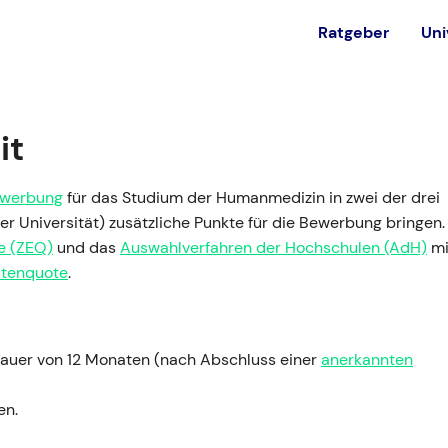
Ratgeber
Uni
est
Alternativen
it
Ohne NC studieren
in
werbung
für das Studium der Humanmedizin in zwei der drei
Private Universität
r Universität) zusätzliche Punkte für die Bewerbung bringen.
Bundeswehr
e (ZEQ)
und das
Auswahlverfahren der Hochschulen (AdH)
mi
stenquote
.
Ausland
tdauer von 12 Monaten (nach Abschluss einer
anerkannten
en.