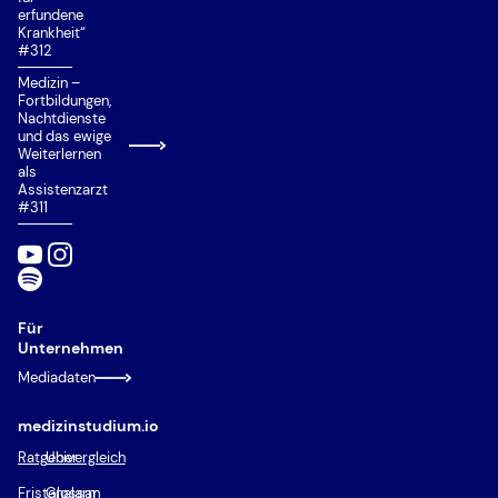
Talentquote
erfundene
Krankheit“
Test für Ausländische Studierende (TestAS)
#312
Medizin –
Test für Medizinische Studiengänge (TMS)
Fortbildungen,
Nachtdienste
Wartezeitquote
und das ewige
Weiterlernen
Zusätzliche Eignungsquote (ZEQ)
als
Assistenzarzt
Zweitstudium
#311
Für
Unternehmen
Mediadaten
medizinstudium.io
Ratgeber
Univergleich
Fristenalarm
Glossar