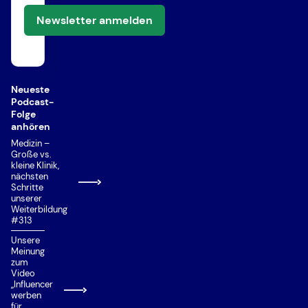
Latinum
Newsletter anmelden
Losverfahren (Nachrückverfahren,
Clearingsverfahren)
MCAT (Medical College Admission Test)
MedAT
Neueste
Podcast-
Nachteilsausgleich
Folge
anhören
Numerus Clausus (NC)
Medizin –
Große vs.
Ortspräferenz
kleine Klinik,
nächsten
Priorisierung
Schritte
unserer
Private Universität/Hochschule
Weiterbildung
#313
Quereinstieg
Unsere
Situational Judgement Test (SJT)
Meinung
zum
Studienplatzklage
Video
„Influencer
Studierfähigkeitstest Münster
werben
für