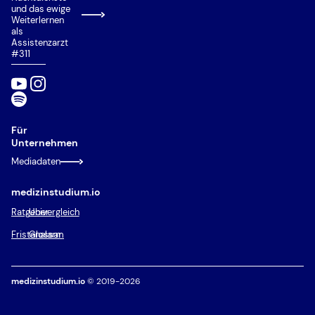
Wartezeitquote
und das ewige
Weiterlernen
Zusätzliche Eignungsquote (ZEQ)
als
Assistenzarzt
Zweitstudium
#311
Für
Unternehmen
Mediadaten
medizinstudium.io
Ratgeber
Univergleich
Fristenalarm
Glossar
medizinstudium.io
© 2019-2026