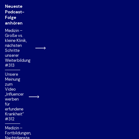
MedAT
Neueste
Podcast-
Nachteilsausgleich
Folge
anhören
Numerus Clausus (NC)
Medizin –
Große vs.
Ortspräferenz
kleine Klinik,
nächsten
Priorisierung
Schritte
unserer
Private Universität/Hochschule
Weiterbildung
#313
Quereinstieg
Unsere
Situational Judgement Test (SJT)
Meinung
zum
Studienplatzklage
Video
„Influencer
Studierfähigkeitstest Münster
werben
für
Talentquote
erfundene
Krankheit“
Test für Ausländische Studierende (TestAS)
#312
Medizin –
Test für Medizinische Studiengänge (TMS)
Fortbildungen,
Nachtdienste