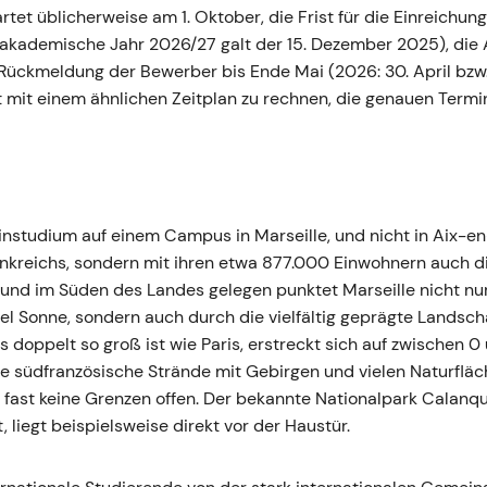
et üblicherweise am 1. Oktober, die Frist für die Einreichu
 akademische Jahr 2026/27 galt der 15. Dezember 2025), die 
 Rückmeldung der Bewerber bis Ende Mai (2026: 30. April bzw. 
 mit einem ähnlichen Zeitplan zu rechnen, die genauen Term
nstudium auf einem Campus in Marseille, und nicht in Aix-en-P
rankreichs, sondern mit ihren etwa 877.000 Einwohnern auch d
 und im Süden des Landes gelegen punktet Marseille nicht nu
el Sonne, sondern auch durch die vielfältig geprägte Landsc
s doppelt so groß ist wie Paris, erstreckt sich auf zwischen
 südfranzösische Strände mit Gebirgen und vielen Naturfläc
fast keine Grenzen offen. Der bekannte Nationalpark Calanqu
, liegt beispielsweise direkt vor der Haustür.