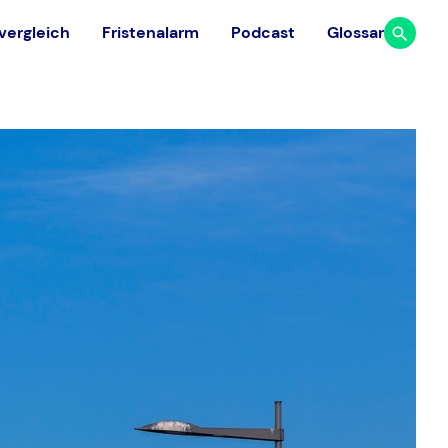
vergleich
Fristenalarm
Podcast
Glossar
Studium
Ausland
Finde aus 117 medizinischen
Dauer & Ablauf
Universitäten in 23 europäischen
Facharztrichtungen
Ländern die passende Universität.
Studium finanzieren
Universitäten vergleichen
Gehalt Arzt