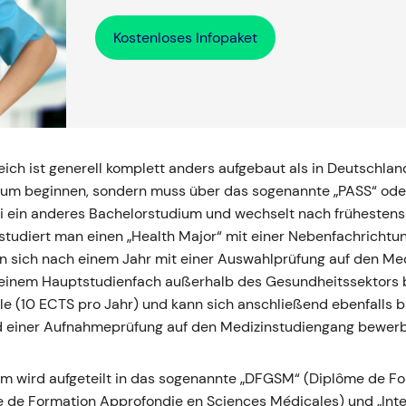
Kostenloses Infopaket
ich ist generell komplett anders aufgebaut als in Deutschland
um beginnen, sondern muss über das sogenannte „PASS“ oder
ein anderes Bachelorstudium und wechselt nach frühestens 
studiert man einen „Health Major“ mit einer Nebenfachrichtu
 sich nach einem Jahr mit einer Auswahlprüfung auf den Me
t einem Hauptstudienfach außerhalb des Gesundheitssektors
e (10 ECTS pro Jahr) und kann sich anschließend ebenfalls b
 einer Aufnahmeprüfung auf den Medizinstudiengang bewer
um wird aufgeteilt in das sogenannte „DFGSM“ (Diplôme de F
 de Formation Approfondie en Sciences Médicales) und „Inte