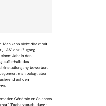
. Man kann nicht direkt mit
 „L.AS“ dazu Zugang
einem Jahr in den
ng außerhalb des
dizinstudiengang bewerben.
 begonnen, man belegt aber
asierend auf den
ben.
ormation Générale en Sciences
rnat“ (Facharztausbildung).