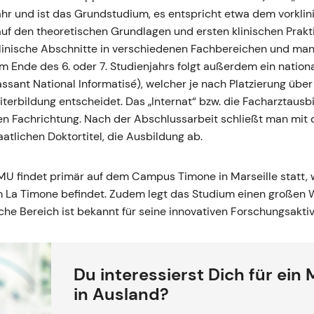
r und ist das Grundstudium, es entspricht etwa dem vorklini
auf den theoretischen Grundlagen und ersten klinischen Prak
e klinische Abschnitte in verschiedenen Fachbereichen und ma
 Ende des 6. oder 7. Studienjahrs folgt außerdem ein nation
ant National Informatisé), welcher je nach Platzierung über
terbildung entscheidet. Das „Internat“ bzw. die Facharztausb
n Fachrichtung. Nach der Abschlussarbeit schließt man mit 
tlichen Doktortitel, die Ausbildung ab.
U findet primär auf dem Campus Timone in Marseille statt, w
m La Timone befindet. Zudem legt das Studium einen großen 
he Bereich ist bekannt für seine innovativen Forschungsaktiv
Du interessierst Dich für ein
in Ausland?