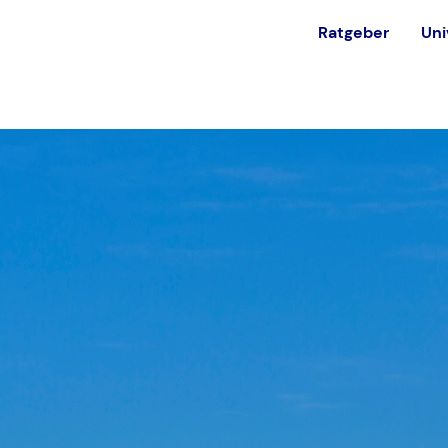
Ratgeber
Uni
est
Alternativen
Ohne NC studieren
in
Private Universität
Bundeswehr
Ausland