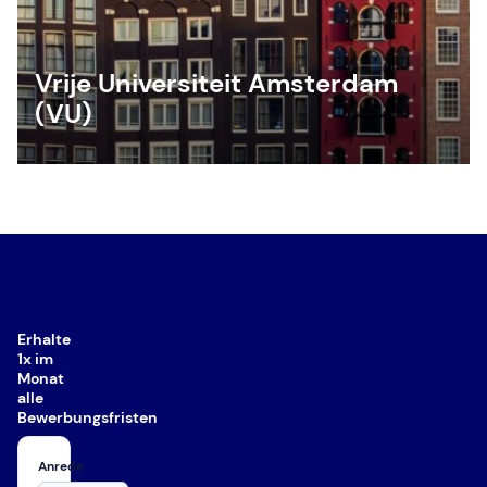
Vrije Universiteit Amsterdam
(VU)
Erhalte
1x im
Monat
alle
Bewerbungsfristen
Anrede