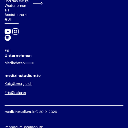
und das ewige
Weiterlernen
als
Assistenzarzt
#311
Für
Unternehmen
Mediadaten
medizinstudium.io
Ratgeber
Univergleich
Fristenalarm
Glossar
medizinstudium.io
© 2019-2026
Impressum
Datenschutz