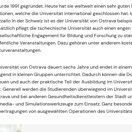
rde 1991 gegründet. Heute hat sie weltweit einen sehr guten R
onen, welche die Universität international geschlossen hat.
zzallo in der Schweiz ist es der Universität von Ostrava beispi
tzlich pflegt die tschechische Universität auch einen engen 
sellschaftliche Engagement für Bildung und Forschung zu stärk
fentliche Veranstaltungen. Dazu gehören unter anderem kost
turveranstaltungen.
iversität von Ostrava dauert sechs Jahre und endet in einem
end in kleinen Gruppen unterrichtet. Dadurch können die Do
reuen und auch der praktische Teil der Ausbildung im Universi
rt. Generell werden die Studierenden überwiegend im Universi
trava und bei anderen Gesundheitsdienstleistern der Stadt u
media- und Simulationswerkzeuge zum Einsatz. Ganz besonder
bertragungen von ausgewählten Operationen des Universität