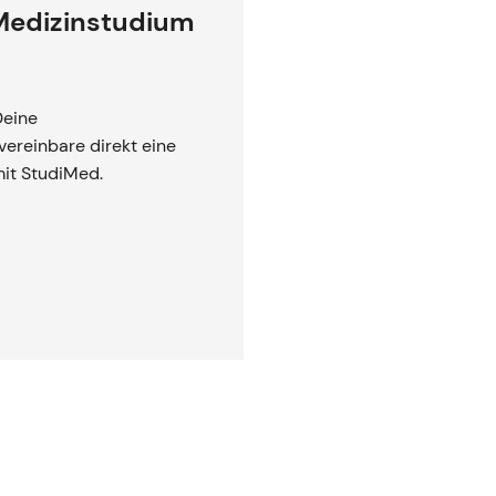
 Medizinstudium
Deine
ereinbare direkt eine
mit StudiMed.