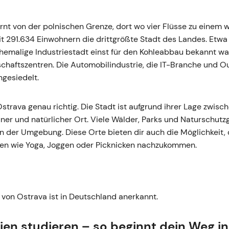
rnt von der polnischen Grenze, dort wo vier Flüsse zu einem w
it 291.634 Einwohnern die drittgrößte Stadt des Landes. Etw
emalige Industriestadt einst für den Kohleabbau bekannt war
chaftszentren. Die Automobilindustrie, die IT-Branche und O
ngesiedelt.
 Ostrava genau richtig. Die Stadt ist aufgrund ihrer Lage zwi
ner und natürlicher Ort. Viele Wälder, Parks und Naturschutz
in der Umgebung. Diese Orte bieten dir auch die Möglichkeit, d
äten wie Yoga, Joggen oder Picknicken nachzukommen.
 von Ostrava ist in Deutschland anerkannt.
ien studieren – so beginnt dein Weg i