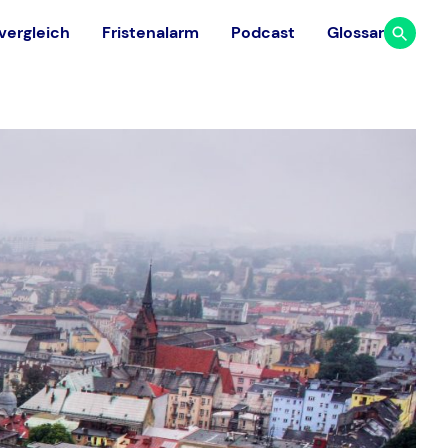
vergleich
Fristenalarm
Podcast
Glossar
Studium
Ausland
Finde aus 117 medizinischen
Dauer & Ablauf
Universitäten in 23 europäischen
Facharztrichtungen
Ländern die passende Universität.
Studium finanzieren
Universitäten vergleichen
Gehalt Arzt