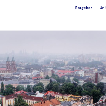
Ratgeber
Uni
est
Alternativen
Ohne NC studieren
in
Private Universität
Bundeswehr
Ausland