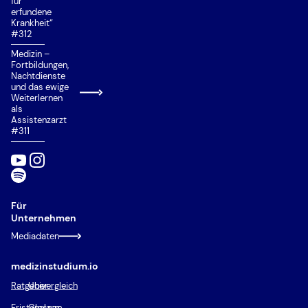
für
erfundene
Krankheit“
#312
Medizin –
Fortbildungen,
Nachtdienste
und das ewige
Weiterlernen
als
Assistenzarzt
#311
Für
Unternehmen
Mediadaten
medizinstudium.io
Ratgeber
Univergleich
Fristenalarm
Glossar