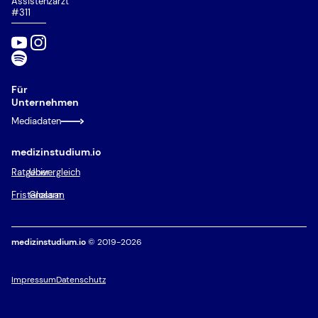
Assistenzarzt
#311
Für
Unternehmen
Mediadaten
medizinstudium.io
Ratgeber
Univergleich
Fristenalarm
Glossar
medizinstudium.io
© 2019-2026
Impressum
Datenschutz