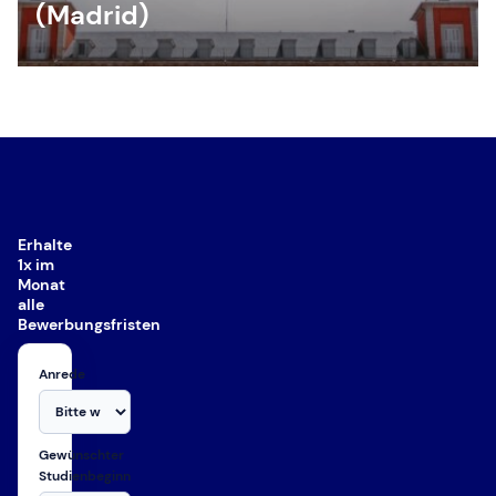
(Madrid)
Erhalte
1x im
Monat
alle
Bewerbungsfristen
Anrede
Gewünschter
Studienbeginn