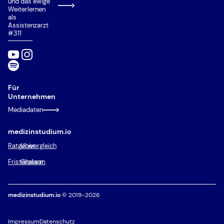
und das ewige
Weiterlernen
als
Assistenzarzt
#311
Für
Unternehmen
Mediadaten
medizinstudium.io
Ratgeber
Univergleich
Fristenalarm
Glossar
medizinstudium.io
© 2019-2026
Impressum
Datenschutz