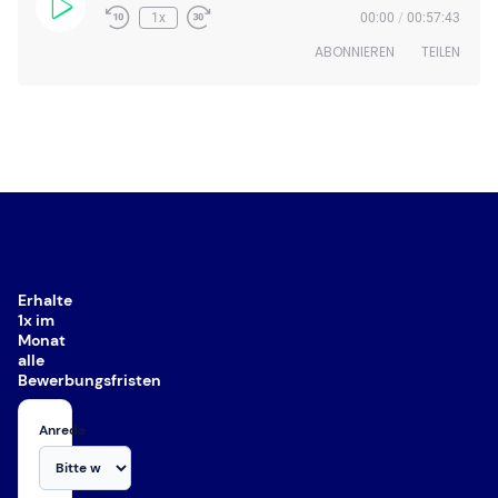
Play
1x
00:00
/
00:57:43
Episode
ABONNIEREN
TEILEN
TEILEN
RSS FEED
LINK
EMBED
Erhalte
1x im
Monat
alle
Bewerbungsfristen
Anrede