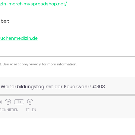
izin-merch.myspreadshop.net/
ber:
küchenmedizin.de
t. See
acast.com/privacy
for more information.
- Weiterbildungstag mit der Feuerwehr! #303
1x
e
BONNIEREN
TEILEN