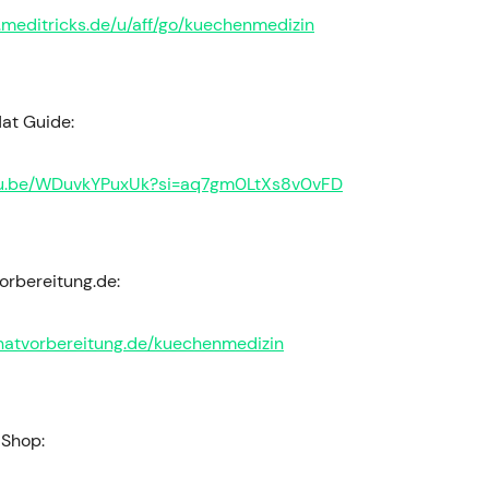
.meditricks.de/u/aff/go/kuechenmedizin
t Guide:
utu.be/WDuvkYPuxUk?si=aq7gm0LtXs8v0vFD
rbereitung.de:
natvorbereitung.de/kuechenmedizin
 Shop: