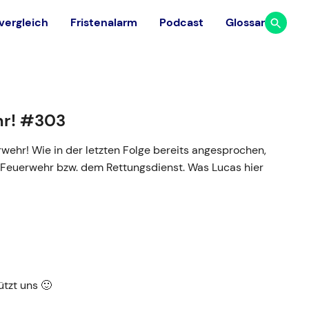
vergleich
Fristenalarm
Podcast
Glossar
Studium
Ausland
Finde aus 117 medizinischen
Dauer & Ablauf
hr! #303
Universitäten in 23 europäischen
Facharztrichtungen
Ländern die passende Universität.
uerwehr! Wie in der letzten Folge bereits angesprochen,
Studium finanzieren
 Feuerwehr bzw. dem Rettungsdienst. Was Lucas hier
Universitäten vergleichen
Gehalt Arzt
tzt uns 🙂