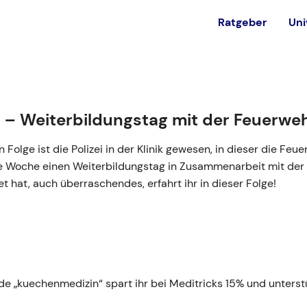
Ratgeber
Uni
est
Alternativen
Ohne NC studieren
 – Weiterbildungstag mit der Feuerwe
in
Private Universität
en Folge ist die Polizei in der Klinik gewesen, in dieser die Fe
Bundeswehr
e Woche einen Weiterbildungstag in Zusammenarbeit mit der
et hat, auch überraschendes, erfahrt ihr in dieser Folge!
Ausland
e „kuechenmedizin“ spart ihr bei Meditricks 15% und unterstü