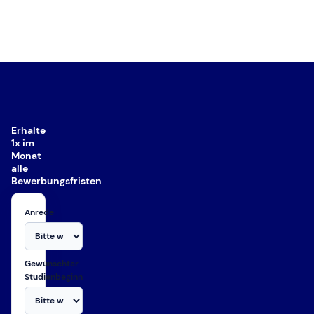
TEILEN
RSS FEED
LINK
EMBED
Erhalte
1x im
Monat
alle
Bewerbungsfristen
Anrede
Gewünschter
Studienbeginn