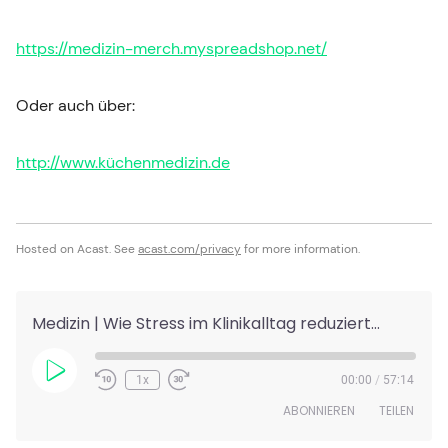
https://medizin-merch.myspreadshop.net/
Oder auch über:
http://www.küchenmedizin.de
Hosted on Acast. See
acast.com/privacy
for more information.
Medizin | Wie Stress im Klinikalltag reduziert werden könnte! #291
Play
1x
00:00
/
57:14
Episode
ABONNIEREN
TEILEN