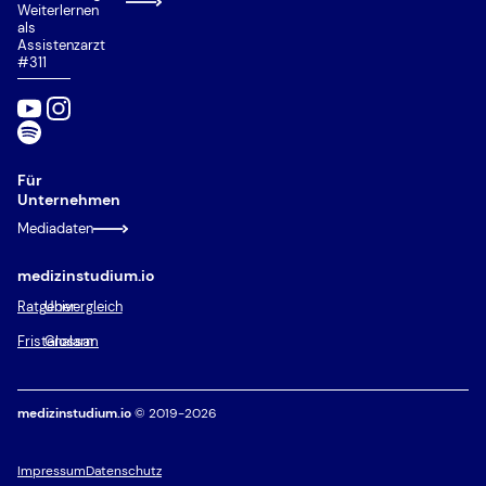
Weiterlernen
als
Assistenzarzt
#311
Für
Unternehmen
Mediadaten
medizinstudium.io
Ratgeber
Univergleich
Fristenalarm
Glossar
medizinstudium.io
© 2019-2026
Impressum
Datenschutz