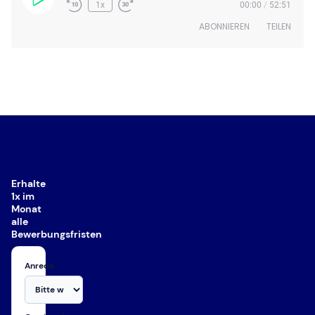
Play
1x
00:00
/
52:51
Episode
ABONNIEREN
TEILEN
TEILEN
RSS FEED
LINK
EMBED
Erhalte
1x im
Monat
alle
Bewerbungsfristen
Anrede