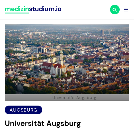
Zum
Inhalt
springen
Universität Augsburg
AUGSBURG
Universität Augsburg